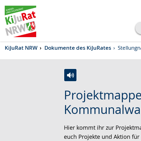
Transkript anzeigen
KiJuRat NRW
Dokumente des KiJuRates
Stellung
Abspielen
Pausieren
Z
A
E
Projektmappe
u
k
i
r
t
n
Kommunalwa
L
i
V
e
v
i
Hier kommt ihr zur Projekt
i
i
d
euch Projekte und Aktion f
c
e
e