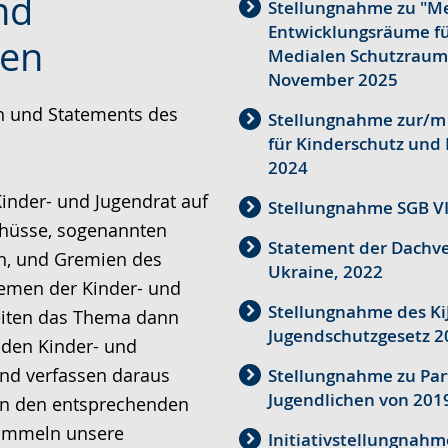
nd
Stellungnahme zu "Me
Entwicklungsräume fü
men
Medialen Schutzraum 
November 2025
n und Statements des
Stellungnahme zur/m
für Kinderschutz und
2024
inder- und Jugendrat auf
Stellungnahme SGB VII
chüsse, sogenannten
Statement der Dachve
n, und Gremien des
Ukraine, 2022
hemen der Kinder- und
Stellungnahme des Ki
reiten das Thema dann
Jugendschutzgesetz 2
. den Kinder- und
nd verfassen daraus
Stellungnahme zu Par
Jugendlichen von 201
 in den entsprechenden
sammeln unsere
Initiativstellungnahm