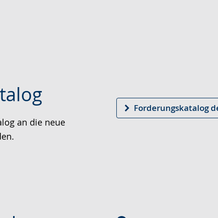
talog
Forderungskatalog d
alog an die neue
den.