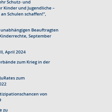
hr Schutz- und
r Kinder und Jugendliche –
an Schulen schaffen!“,
 unabhängigen Beauftragten
 Kinderrechte, September
I, April 2024
rbände zum Krieg in der
JuRates zum
022
tizipationschancen von
9
e zu